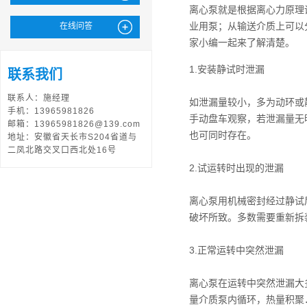
离心泵就是根据离心力原理
业用泵；从输送介质上可以
在线问答
家小编一起来了解清楚。
1.安装静试时泄漏
联系我们
联系人：施经理
如泄漏量较小，多为动环或
手机：13965981826
手动盘车观察，若泄漏量无
邮箱：13965981826@139.com
也可同时存在。
地址：安徽省天长市S204省道与
二凤北路交叉口西北处16号
2.试运转时出现的泄漏
离心泵用机械密封经过静试
破坏所致。多数需要重新拆
3.正常运转中突然泄漏
离心泵在运转中突然泄漏大
量介质泵内循环，热量积聚