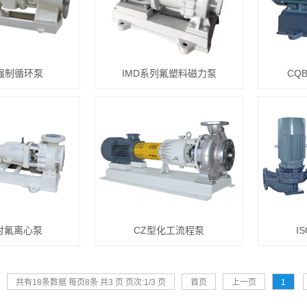
型强制循环泵
IMD系列氟塑料磁力泵
CQB
型衬氟离心泵
CZ型化工流程泵
IS
共有18条数据 每页8条 共3 页 页次:1/3 页
首页
上一页
1